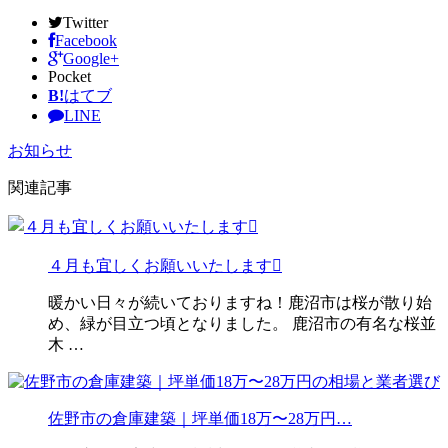
Twitter
Facebook
Google+
Pocket
B!
はてブ
LINE
お知らせ
関連記事
４月も宜しくお願いいたします
暖かい日々が続いておりますね！鹿沼市は桜が散り始
め、緑が目立つ頃となりました。 鹿沼市の有名な桜並
木 …
佐野市の倉庫建築｜坪単価18万〜28万円…