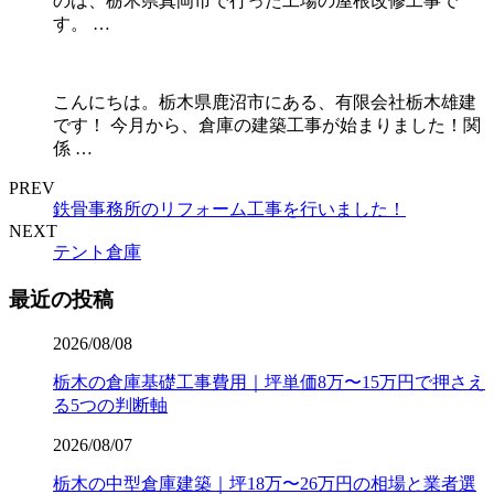
のは、栃木県真岡市で行った工場の屋根改修工事で
す。 …
こんにちは。栃木県鹿沼市にある、有限会社栃木雄建
です！ 今月から、倉庫の建築工事が始まりました！関
係 …
PREV
鉄骨事務所のリフォーム工事を行いました！
NEXT
テント倉庫
最近の投稿
2026/08/08
栃木の倉庫基礎工事費用｜坪単価8万〜15万円で押さえ
る5つの判断軸
2026/08/07
栃木の中型倉庫建築｜坪18万〜26万円の相場と業者選